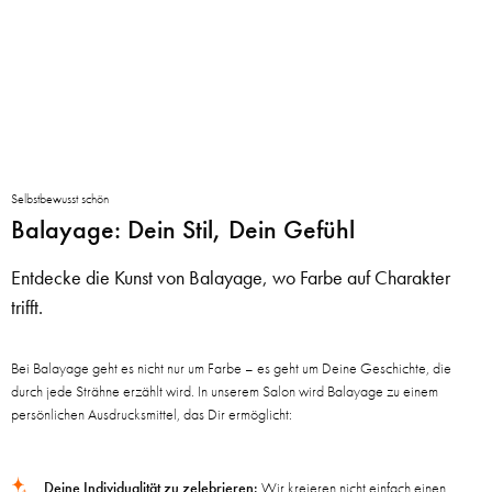
Selbstbewusst schön
Balayage: Dein Stil, Dein Gefühl
Entdecke die Kunst von Balayage, wo Farbe auf Charakter
trifft.
Bei Balayage geht es nicht nur um Farbe – es geht um Deine Geschichte, die
durch jede Strähne erzählt wird. In unserem Salon wird Balayage zu einem
persönlichen Ausdrucksmittel, das Dir ermöglicht:
Deine Individualität zu zelebrieren:
Wir kreieren nicht einfach einen