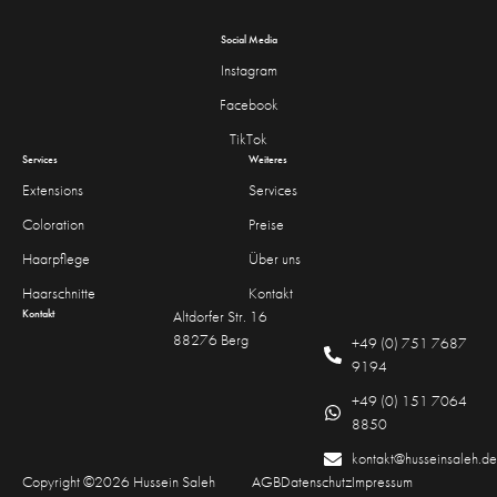
Social Media
Instagram
Facebook
TikTok
Services
Weiteres
Extensions
Services
Coloration
Preise
Haarpflege
Über uns
Haarschnitte
Kontakt
Kontakt
Altdorfer Str. 16
88276 Berg
+49 (0) 751 7687
9194
+49 (0) 151 7064
8850
kontakt@husseinsaleh.de
Copyright ©2026 Hussein Saleh
AGB
Datenschutz
Impressum