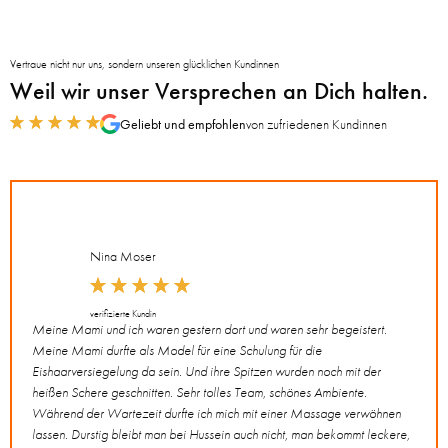
Vertraue nicht nur uns, sondern unseren glücklichen Kundinnen
Weil wir unser Versprechen an Dich halten.
Geliebt und empfohlen
von zufriedenen Kundinnen
Nina Moser
verifizierte Kundin
Meine Mami und ich waren gestern dort und waren sehr begeistert.
Total 
Meine Mami durfte als Model für eine Schulung für die
wünsc
Eishaarversiegelung da sein. Und ihre Spitzen wurden noch mit der
In ei
heißen Schere geschnitten. Sehr tolles Team, schönes Ambiente.
man a
Während der Wartezeit durfte ich mich mit einer Massage verwöhnen
Geträ
lassen. Durstig bleibt man bei Hussein auch nicht, man bekommt leckere,
Haars