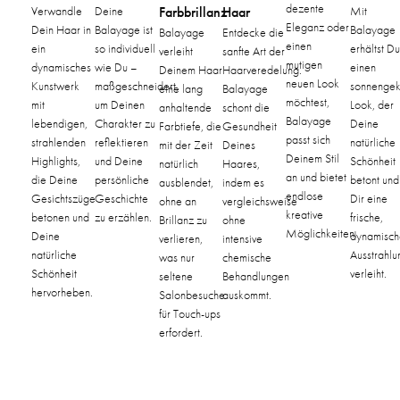
dezente
Verwandle
Deine
Farbbrillanz
Haar
Mit
Eleganz oder
Dein Haar in
Balayage ist
Balayage
Balayage
Entdecke die
einen
ein
so individuell
erhältst Du
verleiht
sanfte Art der
mutigen
dynamisches
wie Du –
einen
Deinem Haar
Haarveredelung.
neuen Look
Kunstwerk
maßgeschneidert,
sonnengek
eine lang
Balayage
möchtest,
mit
um Deinen
Look, der
anhaltende
schont die
Balayage
lebendigen,
Charakter zu
Deine
Farbtiefe, die
Gesundheit
passt sich
strahlenden
reflektieren
natürliche
mit der Zeit
Deines
Deinem Stil
Highlights,
und Deine
Schönheit
natürlich
Haares,
an und bietet
die Deine
persönliche
betont und
ausblendet,
indem es
endlose
Gesichtszüge
Geschichte
Dir eine
ohne an
vergleichsweise
kreative
betonen und
zu erzählen.
frische,
Brillanz zu
ohne
Möglichkeiten.
Deine
dynamisch
verlieren,
intensive
natürliche
Ausstrahlu
was nur
chemische
Schönheit
verleiht.
seltene
Behandlungen
hervorheben.
Salonbesuche
auskommt.
für Touch-ups
erfordert.