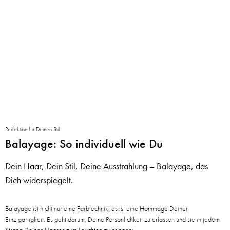
Perfektion für Deinen Stil
Balayage: So individuell wie Du
Dein Haar, Dein Stil, Deine Ausstrahlung – Balayage, das
Dich widerspiegelt.
Balayage ist nicht nur eine Farbtechnik; es ist eine Hommage Deiner
Einzigartigkeit. Es geht darum, Deine Persönlichkeit zu erfassen und sie in jedem