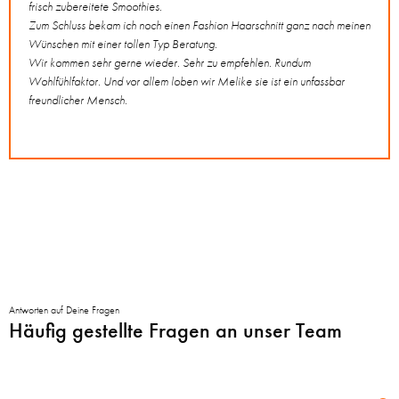
frisch zubereitete Smoothies.
Mega 
Zum Schluss bekam ich noch einen Fashion Haarschnitt ganz nach meinen
Freu 
Wünschen mit einer tollen Typ Beratung.
Wir kommen sehr gerne wieder. Sehr zu empfehlen. Rundum
Wohlfühlfaktor. Und vor allem loben wir Melike sie ist ein unfassbar
freundlicher Mensch.
Antworten auf Deine Fragen
Häufig gestellte Fragen an unser Team