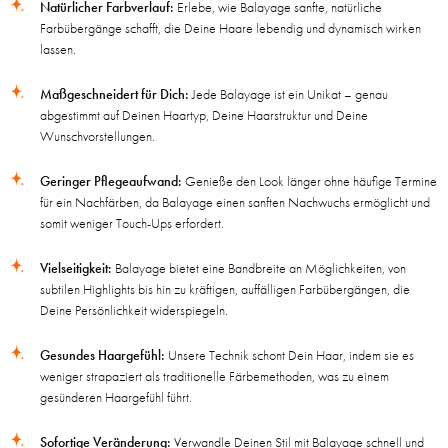
Natürlicher Farbverlauf:
Erlebe, wie Balayage sanfte, natürliche
Farbübergänge schafft, die Deine Haare lebendig und dynamisch wirken
lassen.
Maßgeschneidert für Dich:
Jede Balayage ist ein Unikat – genau
abgestimmt auf Deinen Haartyp, Deine Haarstruktur und Deine
Wunschvorstellungen.
Geringer Pflegeaufwand:
Genieße den Look länger ohne häufige Termine
für ein Nachfärben, da Balayage einen sanften Nachwuchs ermöglicht und
somit weniger Touch-Ups erfordert.
Vielseitigkeit:
Balayage bietet eine Bandbreite an Möglichkeiten, von
subtilen Highlights bis hin zu kräftigen, auffälligen Farbübergängen, die
Deine Persönlichkeit widerspiegeln.
Gesundes Haargefühl:
Unsere Technik schont Dein Haar, indem sie es
weniger strapaziert als traditionelle Färbemethoden, was zu einem
gesünderen Haargefühl führt.
Sofortige Veränderung:
Verwandle Deinen Stil mit Balayage schnell und