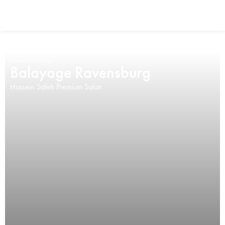
Friseur Ravensburg
Balayage Ravensburg
Hussein Saleh Premium Salon