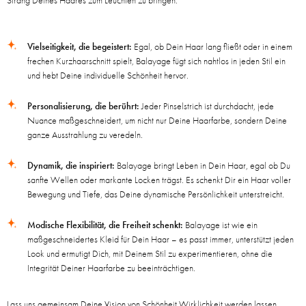
Strang Deines Haares zum Leuchten zu bringen:
Vielseitigkeit, die begeistert:
Egal, ob Dein Haar lang fließt oder in einem
frechen Kurzhaarschnitt spielt, Balayage fügt sich nahtlos in jeden Stil ein
und hebt Deine individuelle Schönheit hervor.
Personalisierung, die berührt:
Jeder Pinselstrich ist durchdacht, jede
Nuance maßgeschneidert, um nicht nur Deine Haarfarbe, sondern Deine
ganze Ausstrahlung zu veredeln.
Dynamik, die inspiriert:
Balayage bringt Leben in Dein Haar, egal ob Du
sanfte Wellen oder markante Locken trägst. Es schenkt Dir ein Haar voller
Bewegung und Tiefe, das Deine dynamische Persönlichkeit unterstreicht.
Modische Flexibilität, die Freiheit schenkt:
Balayage ist wie ein
maßgeschneidertes Kleid für Dein Haar – es passt immer, unterstützt jeden
Look und ermutigt Dich, mit Deinem Stil zu experimentieren, ohne die
Integrität Deiner Haarfarbe zu beeinträchtigen.
Lass uns gemeinsam Deine Vision von Schönheit Wirklichkeit werden lassen.