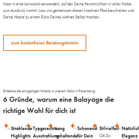
Haar in eine Leinwand verwandeln, auf der Deine Persönlichkeit in voller Farbe
zum Ausdruck kommt. Lass uns gemeinsam diesen kreativen Pfad beschreiten und
Deine Haare zu einem Echo Deines wahren Selbst machen.
zum kostenfreien Beratungstermin
Entdecke die einzigartigen Vorteile in unserem Salon in Ravensburg
6 Gründe, warum eine Balayage die
richtige Wahl für dich ist
Strahlende
Typgerechte
Lang
Schonend
Stilvielfalt
Natürlic
Highlights
Ausstrahlung
anhaltende
für Dein
Ob Du
Eleganz