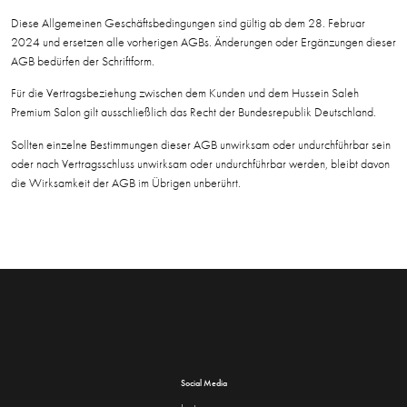
Diese Allgemeinen Geschäftsbedingungen sind gültig ab dem 28. Februar
2024 und ersetzen alle vorherigen AGBs. Änderungen oder Ergänzungen dieser
AGB bedürfen der Schriftform.
Für die Vertragsbeziehung zwischen dem Kunden und dem Hussein Saleh
Premium Salon gilt ausschließlich das Recht der Bundesrepublik Deutschland.
Sollten einzelne Bestimmungen dieser AGB unwirksam oder undurchführbar sein
oder nach Vertragsschluss unwirksam oder undurchführbar werden, bleibt davon
die Wirksamkeit der AGB im Übrigen unberührt.
Social Media