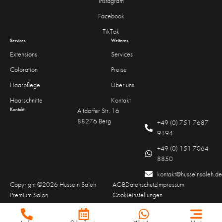
Instagram
Facebook
TikTok
Services
Weiteres
Extensions
Services
Coloration
Preise
Haarpflege
Über uns
Haarschnitte
Kontakt
Kontakt
Altdorfer Str. 16
88276 Berg
+49 (0) 751 7687
9194
+49 (0) 151 7064
8850
kontakt@husseinsaleh.de
Copyright ©2026 Hussein Saleh
AGB
Datenschutz
Impressum
Premium Salon
Cookieinstellungen