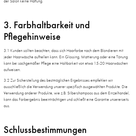
der Salon keine Haftung.
3. Farbhaltbarkeit und
Pflegehinweise
3.1 Kunden sollten beachten, dass sich Haarfarbe nach dem Blondieren mit
jeder Haarwäsche aufhellen kann. Ein Glossing, Mattierung oder eine Tönung
kann bei sachgemäßer Pflege eine Haltbarkeit von etwa 15-20 Haarwäschen
aufweisen.
3.2 Zur Sicherstellung des bestmöglichen Ergebnisses empfehlen wir
ausschließlich die Verwendung unserer spezifisch ausgewählten Produkte. Die
Verwendung anderer Produkte, wie z.B. Silbershampoos aus dem Einzelhandel,
kann das Farbergebnis beeinträchtigen und schließt eine Garantie unsererseits
aus.
Schlussbestimmungen